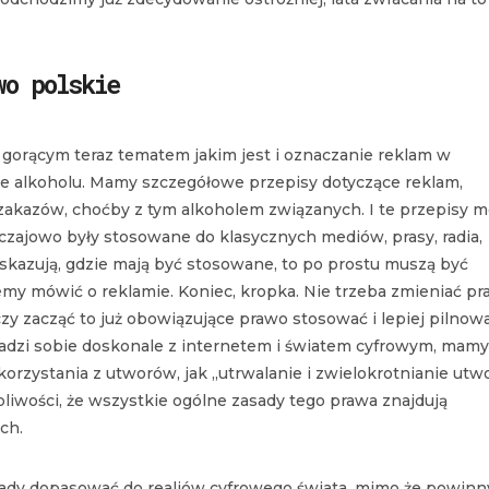
wo polskie
 gorącym teraz tematem jakim jest i oznaczanie reklam w
e alkoholu. Mamy szczegółowe przepisy dotyczące reklam,
zakazów, choćby z tym alkoholem związanych. I te przepisy 
czajowo były stosowane do klasycznych mediów, prasy, radia,
e wskazują, gdzie mają być stosowane, to po prostu muszą być
emy mówić o reklamie. Koniec, kropka. Nie trzeba zmieniać p
zy zacząć to już obowiązujące prawo stosować i lepiej pilnow
ż radzi sobie doskonale z internetem i światem cyfrowym, mam
orzystania z utworów, jak „utrwalanie i zwielokrotnianie utw
tpliwości, że wszystkie ogólne zasady tego prawa znajdują
ch.
asady dopasować do realiów cyfrowego świata, mimo że powinn