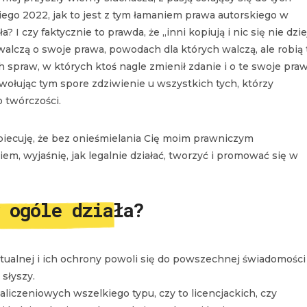
ego 2022, jak to jest z tym łamaniem prawa autorskiego w
? I czy faktycznie to prawda, że „inni kopiują i nic się nie dzie
walczą o swoje prawa, powodach dla których walczą, ale robią 
 spraw, w których ktoś nagle zmienił zdanie i o te swoje pra
wołując tym spore zdziwienie u wszystkich tych, którzy
o twórczości.
biecuję, że bez onieśmielania Cię moim prawniczym
m, wyjaśnię, jak legalnie działać, tworzyć i promować się w
w ogóle działa?
tualnej i ich ochrony powoli się do powszechnej świadomości
 słyszy.
liczeniowych wszelkiego typu, czy to licencjackich, czy