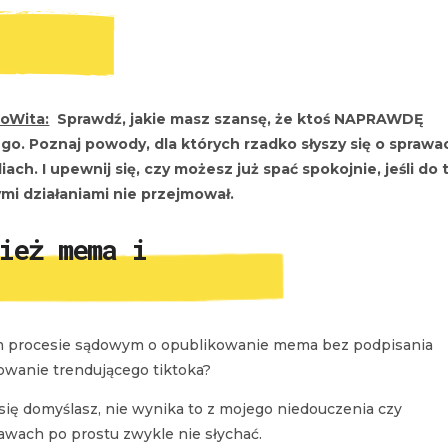
oWita:
Sprawdź, jakie masz szansę, że ktoś NAPRAWDĘ
go. Poznaj powody, dla których rzadko słyszy się o sprawa
ch. I upewnij się, czy możesz już spać spokojnie, jeśli do 
ymi działaniami nie przejmował.
ież mema i
nym procesie sądowym o opublikowanie mema bez podpisania
iowanie trendującego tiktoka?
ę się domyślasz, nie wynika to z mojego niedouczenia czy
awach po prostu zwykle nie słychać.