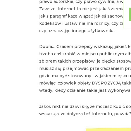
prawo autorskie, czy prawo cywilne, a więc
Zawsze. Internet to nie jest jakaś ziemia ni
jakiś paragraf każe wiązać jakieś zachowan
kodeksów i ustaw nie ma różnicy, czy zrobi
czy oznaczając innego użytkownika.
Dobra… Czasem przepisy wskazują jakieś ko
trzeba coś zrobić w miejscu publicznym al
zbiorem takich przepisów, je ciężko stosow
musisz się przejmować przekraczaniem prędk
gdzie ma być stosowany i w jakim miejscu
mówiąc: człowiek objęty DYSPOZYCJĄ takieg
wtedy, kiedy działanie takie jest wykonywa
Jakoś nikt nie dziwi się, że możesz kupić s
wskazują, że dotyczą też Internetu, prawda