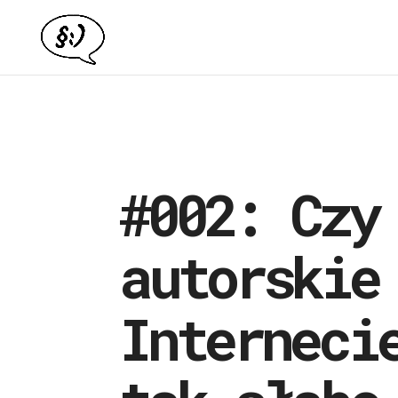
#002: Czy
autorskie
Interneci