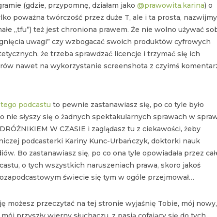
gramie (gdzie, przypomnę, działam jako
@prawowita.karina
) o
lko poważna twórczość przez duże T, ale i ta prosta, nazwijmy
ałe „tfu”) też jest chroniona prawem. Że nie wolno używać so
iągnięcia uwagi” czy wzbogacać swoich produktów cyfrowych
tetycznych, że trzeba sprawdzać licencje i trzymać się ich
orów nawet na wykorzystanie screenshota z czyimś komenta
 tego podcastu
to pewnie zastanawiasz się, po co tyle było
o nie słyszy się o żadnych spektakularnych sprawach w spra
PODRÓŻNIKIEM W CZASIE i zaglądasz tu z ciekawości, żeby
czej podcasterki Kariny Kunc-Urbańczyk, doktorki nauk
diów. Bo zastanawiasz się, po co ona tyle opowiadała przez cał
astu, o tych wszystkich naruszeniach prawa, skoro jakoś
 pozapodcastowym świecie się tym w ogóle przejmował…
ję możesz przeczytać na tej stronie wyjaśnię Tobie, mój nowy
mój przyszły wierny słuchaczu, z pasją cofający się do tych