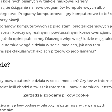
 i kolejnych pisanych w trakcie naukowej kariery.
arzą, że ściąganie na lewo programów komputerowych albo
estępstwo. Programy komputerowe i gry komputerowe to też 
rzy okazji.
rogramów komputerowych i z plagiatami prac zaliczeniowych j
ona i kończy się realnymi i powtarzalnymi konsekwencjami,
ę już do opinii publicznej. Dlaczego więc wciąż ludzie mają taki
autorskie w ogóle działa w social mediach, jak ono tam
kichś spektakularnych akcjach przeciwko jego łamaniu?
cie?
y prawo autorskie działa w social mediach? Czy też w Interne
ciaż jeśli chodzi o związek Internetu i praw autorskich, leps
Zarządzaj zgodami plików cookie
żywamy plików cookies w celu optymalizacji naszej witryny i naszych
im, wszystkie nasze regulacje prawne, czy to prawo karne, cz
erwisów.