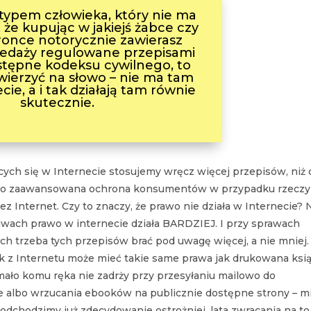
eś typem człowieka, który nie ma
 że kupując w jakiejś żabce czy
ronce notorycznie zawierasz
edaży regulowane przepisami
następne kodeksu cywilnego, to
wierzyć na słowo – nie ma tam
cie, a i tak działają tam równie
skutecznie.
ących się w Internecie stosujemy wręcz więcej przepisów, niż 
mocno zaawansowana ochrona konsumentów w przypadku rzeczy
ez Internet. Czy to znaczy, że prawo nie działa w Internecie? 
wach prawo w internecie działa BARDZIEJ. I przy sprawach
h trzeba tych przepisów brać pod uwagę więcej, a nie mniej. 
zek z Internetu może mieć takie same prawa jak drukowana ksi
I mało komu ręka nie zadrży przy przesyłaniu mailowo do
ie albo wrzucania ebooków na publicznie dostępne strony – 
odchodzimy już zdecydowanie ostrożniej, lata zwracania na to