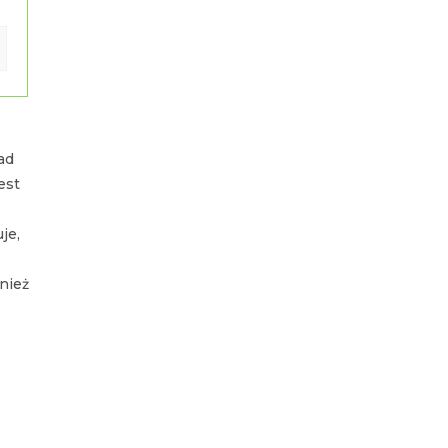
ie.
li
rz,
ad
est
je,
nież