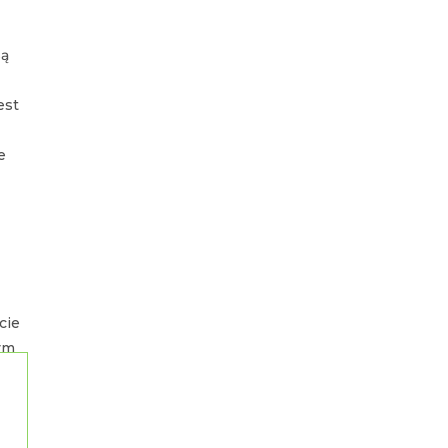
są
est
e
cie
zym
y to