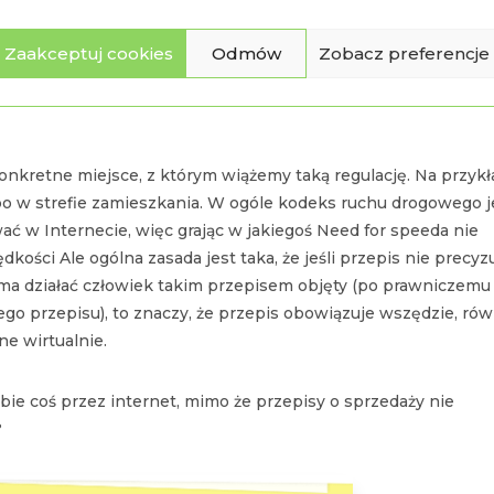
 to związane z zawieraniem umów, działają również w Internec
czyja. Przepisy prawne dotyczą ludzi i ludzkich zachowań i jeże
Zaakceptuj cookies
Odmów
Zobacz preferencje
ie z jakąś prawną konsekwencją, to naprawdę, dla naszych
sz coś na ulicy, czy na profilu społecznościowym, twarzą w twa
nkretne miejsce, z którym wiążemy taką regulację. Na przykł
bo w strefie zamieszkania. W ogóle kodeks ruchu drogowego j
ać w Internecie, więc grając w jakiegoś Need for speeda nie
ości Ale ogólna zasada jest taka, że jeśli przepis nie precyzu
 ma działać człowiek takim przepisem objęty (po prawniczemu
o przepisu), to znaczy, że przepis obowiązuje wszędzie, rów
ne wirtualnie.
obie coś przez internet, mimo że przepisy o sprzedaży nie
?