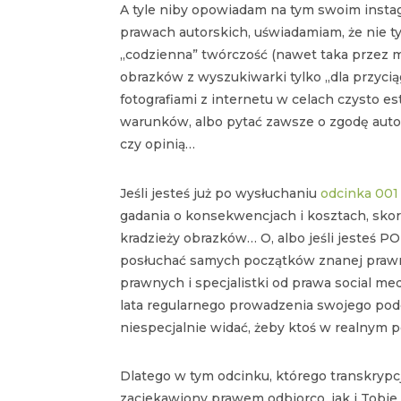
A tyle niby opowiadam na tym swoim insta
prawach autorskich, uświadamiam, że nie ty
„codzienna” twórczość (nawet taka przez m
obrazków z wyszukiwarki tylko „dla przyc
fotografiami z internetu w celach czysto es
warunków, albo pytać zawsze o zgodę aut
czy opinią…
Jeśli jesteś już po wysłuchaniu
odcinka 001
gadania o konsekwencjach i kosztach, skor
kradzieży obrazków… O, albo jeśli jesteś 
posłuchać samych początków znanej prawni
prawnych i specjalistki od prawa social me
lata regularnego prowadzenia swojego podc
niespecjalnie widać, żeby ktoś w realnym
Dlatego w tym odcinku, którego transkrypc
zaciekawiony prawem odbiorco, jak i Tobie, 