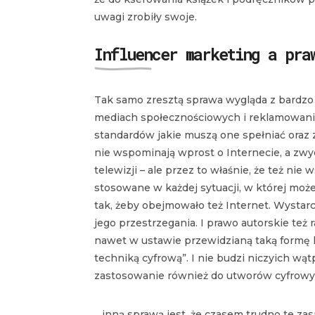
uwagi zrobiły swoje.
Influencer marketing a pra
Tak samo zresztą sprawa wygląda z bardzo
mediach społecznościowych i reklamowani
standardów jakie muszą one spełniać oraz 
nie wspominają wprost o Internecie, a zwy
telewizji – ale przez to właśnie, że też ni
stosowane w każdej sytuacji, w której moż
tak, żeby obejmowało też Internet. Wystarc
jego przestrzegania. I prawo autorskie te
nawet w ustawie przewidzianą taką formę k
techniką cyfrową”. I nie budzi niczyich wą
zastosowanie również do utworów cyfrowy
…inną sprawą jest, że czasem trudno te z