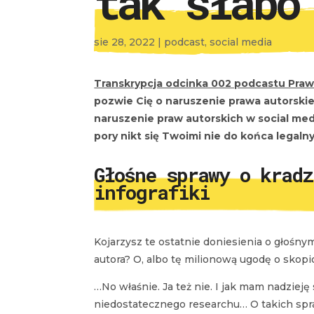
tak słabo
sie 28, 2022
|
podcast
,
social media
Transkrypcja odcinka 002 podcastu Praw
pozwie Cię o naruszenie prawa autorskie
naruszenie praw autorskich w social media
pory nikt się Twoimi nie do końca legaln
Głośne sprawy o kradz
infografiki
Kojarzysz te ostatnie doniesienia o głoś
autora? O, albo tę milionową ugodę o skop
…No właśnie. Ja też nie. I jak mam nadziej
niedostatecznego researchu… O takich spr