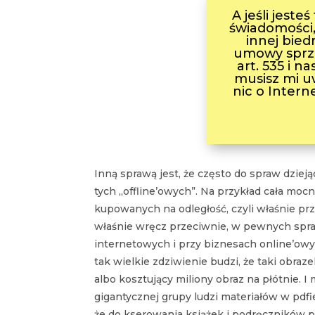
A jeśli jest
świadomości,
innej bied
umowy sprz
art. 535 i 
musisz mi u
nic o Interne
Inną sprawą jest, że często do spraw dziej
tych „offline’owych”. Na przykład cała 
kupowanych na odległość, czyli właśnie prz
właśnie wręcz przeciwnie, w pewnych spra
internetowych i przy biznesach online’owyc
tak wielkie zdziwienie budzi, że taki obra
albo kosztujący miliony obraz na płótnie. 
gigantycznej grupy ludzi materiałów w pdf
że do kserowania książek i podręczników p