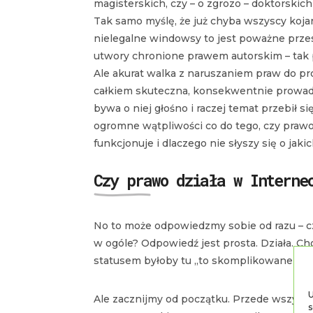
magisterskich, czy – o zgrozo – doktorskich
Tak samo myślę, że już chyba wszyscy koj
nielegalne windowsy to jest poważne prz
utwory chronione prawem autorskim – tak p
Ale akurat walka z naruszaniem praw do p
całkiem skuteczna, konsekwentnie prowadz
bywa o niej głośno i raczej temat przebił si
ogromne wątpliwości co do tego, czy prawo 
funkcjonuje i dlaczego nie słyszy się o ja
Czy prawo działa w Interne
No to może odpowiedzmy sobie od razu – cz
w ogóle? Odpowiedź jest prosta. Działa. Cho
statusem byłoby tu „to skomplikowane”.
U
Ale zacznijmy od początku. Przede wszystk
s