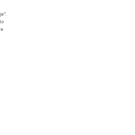
je”.
to
wa