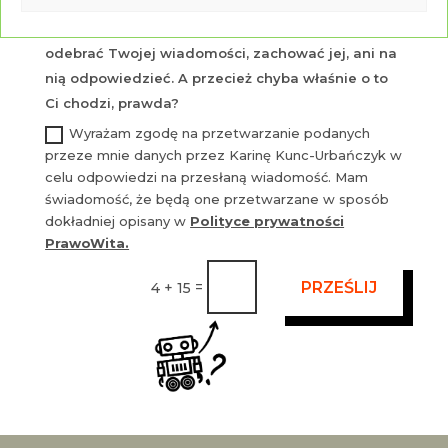
Wyrażenie poniższej zgody nie jest obowiązkowe,
ale bez niej nie będę mogła zgodnie z prawem
odebrać Twojej wiadomości, zachować jej, ani na
nią odpowiedzieć. A przecież chyba właśnie o to
Ci chodzi, prawda?
Wyrażam zgodę na przetwarzanie podanych
przeze mnie danych przez Karinę Kunc-Urbańczyk w
celu odpowiedzi na przesłaną wiadomość. Mam
świadomość, że będą one przetwarzane w sposób
dokładniej opisany w
Polityce prywatności
PrawoWita.
=
4 + 15
PRZEŚLIJ