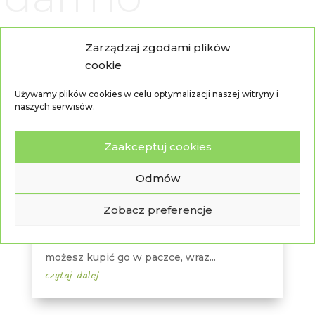
Zarządzaj zgodami plików
cookie
Uwaga, premiera mojej nowej
Używamy plików cookies w celu optymalizacji naszej witryny i
książki!
naszych serwisów.
maj 20, 2025
|
AFILIACJA
Takiej książki jeszcze nie było! To
Zaakceptuj cookies
obowiązkowa pozycja dla każdego
odpowiedzialnego rodzica. Poznaj
Odmów
przewodnik, który krok po kroku
przeprowadzi Cię przez wszystkie
Zobacz preferencje
obowiązkowe formalności związane z
narodzinami dziecka. W dodatku teraz
możesz kupić go w paczce, wraz...
czytaj dalej