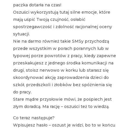
paczka dotarła na czas!
Oszuści wykorzystują tutaj silne emocje, które
mają uśpić Twoją czujność, osłabić
spostrzegawczość i zdolność racjonalnej oceny
sytuacji.
Nie na darmo również takie SMSy przychodzą
przede wszystkim w porach porannych lub w
typowej porze powrotów z pracy, kiedy zapewne
przeskakujesz z jednego środka komunikacji na
drugi, stoisz nerwowo w korku lub starasz się
skoordynować akcję zaprowadzenia dzieci do
szkół, przedszkoli i żłobków bez spóźnienia się
do pracy.
Stare mądre przysłowie mówi, że pośpiech jest
złym doradcą. Ma rację – oszuści też to wiedzą.
Co teraz następuje?
Wpisujesz hasło – oszust je widzi, bo to w końcu