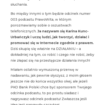
słuchania.
Bo między innymi o tym będzie odcinek numer
003 podcastu PrawoWita, w którym
porozmawiamy sobie o oszustwach
telefonicznych.
Ja nazywam się Karina Kunc-
Urbańczyk i uczę ludzi, jak tworzyć, działać i
promować się w Internecie zgodnie z prawem.
Dziś skupię się właśnie na DZIAŁANIU – a
dokładniej na tym, co robić i czego nie robić, żeby
nie złapać się na przestępcze działania innych!
Miałam ostatnio wymuszoną przerwę w
nadawaniu, jak pewnie słyszysz, z moim głosem
jeszcze nie do końca wszystko okej, ale jeżeli
PKO Bank Polski chce być sponsorem Twojego
odcinka podcastu, to po prostu siadasz i
nagrywasz odcinek podcastu! Zwłaszcza jeśli
idea jest naprawdę szczytna!