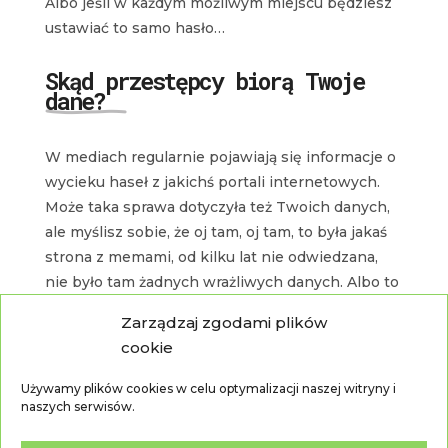
Albo jeśli w każdym możliwym miejscu będziesz
ustawiać to samo hasło…
Skąd przestępcy biorą Twoje
dane?
W mediach regularnie pojawiają się informacje o
wycieku haseł z jakichś portali internetowych.
Może taka sprawa dotyczyła też Twoich danych,
ale myślisz sobie, że oj tam, oj tam, to była jakaś
strona z memami, od kilku lat nie odwiedzana,
nie było tam żadnych wrażliwych danych. Albo to
tylko jakiś sklepik internetowy, więc jedyne
Zarządzaj zgodami plików
informacje na Twój temat, jakie stamtąd
cookie
wyciekną, to informacja o tym, że lubisz trampki i
jaki masz rozmiar buta. No okej, może taki wyciek
Używamy plików cookies w celu optymalizacji naszej witryny i
danych nie zniszczy Ci życia i kariery tak, jak
naszych serwisów.
robiły to nieraz wycieki z portali do umawiania