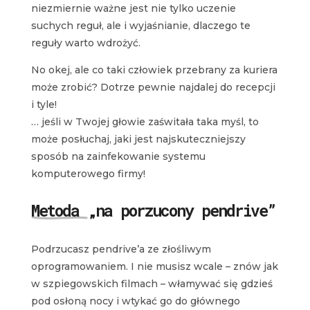
niezmiernie ważne jest nie tylko uczenie
suchych reguł, ale i wyjaśnianie, dlaczego te
reguły warto wdrożyć.
No okej, ale co taki człowiek przebrany za kuriera
może zrobić? Dotrze pewnie najdalej do recepcji
i tyle!
… jeśli w Twojej głowie zaświtała taka myśl, to
może posłuchaj, jaki jest najskuteczniejszy
sposób na zainfekowanie systemu
komputerowego firmy!
Metoda „na porzucony pendrive”
Podrzucasz pendrive’a ze złośliwym
oprogramowaniem. I nie musisz wcale – znów jak
w szpiegowskich filmach – włamywać się gdzieś
pod osłoną nocy i wtykać go do głównego