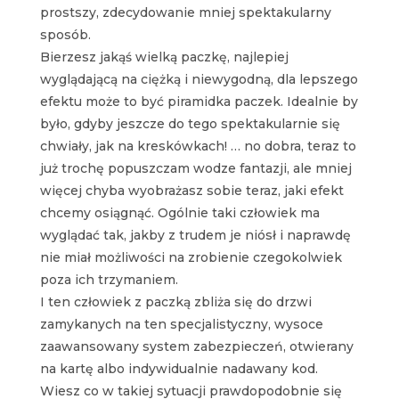
prostszy, zdecydowanie mniej spektakularny
sposób.
Bierzesz jakąś wielką paczkę, najlepiej
wyglądającą na ciężką i niewygodną, dla lepszego
efektu może to być piramidka paczek. Idealnie by
było, gdyby jeszcze do tego spektakularnie się
chwiały, jak na kreskówkach! … no dobra, teraz to
już trochę popuszczam wodze fantazji, ale mniej
więcej chyba wyobrażasz sobie teraz, jaki efekt
chcemy osiągnąć. Ogólnie taki człowiek ma
wyglądać tak, jakby z trudem je niósł i naprawdę
nie miał możliwości na zrobienie czegokolwiek
poza ich trzymaniem.
I ten człowiek z paczką zbliża się do drzwi
zamykanych na ten specjalistyczny, wysoce
zaawansowany system zabezpieczeń, otwierany
na kartę albo indywidualnie nadawany kod.
Wiesz co w takiej sytuacji prawdopodobnie się