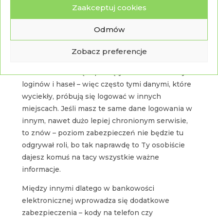
pozamałżeńskich spotkań czy sklepów z
Zaakceptuj cookies
gadżetami dość precyzyjnie wskazujących na
Twoje preferencje. Ale to wcale nie znaczy, że
Odmów
nie będą dla Ciebie groźne.
Zobacz preferencje
Przestępcy doskonale zdają sobie sprawę z tego,
że ludzie nie lubią zapamiętywać miliona różnych
loginów i haseł – więc często tymi danymi, które
wyciekły, próbują się logować w innych
miejscach. Jeśli masz te same dane logowania w
innym, nawet dużo lepiej chronionym serwisie,
to znów – poziom zabezpieczeń nie będzie tu
odgrywał roli, bo tak naprawdę to Ty osobiście
dajesz komuś na tacy wszystkie ważne
informacje.
Między innymi dlatego w bankowości
elektronicznej wprowadza się dodatkowe
zabezpieczenia – kody na telefon czy