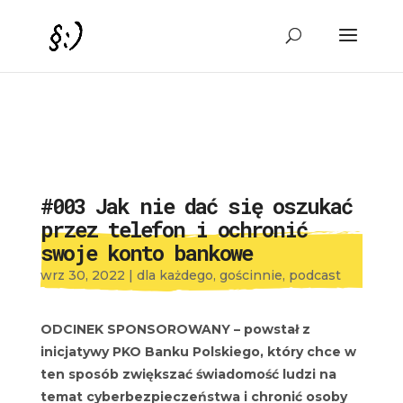
#003 Jak nie dać się oszukać
przez telefon i ochronić
swoje konto bankowe
wrz 30, 2022
|
dla każdego
,
gościnnie
,
podcast
ODCINEK SPONSOROWANY – powstał z
inicjatywy PKO Banku Polskiego, który chce w
ten sposób zwiększać świadomość ludzi na
temat cyberbezpieczeństwa i chronić osoby