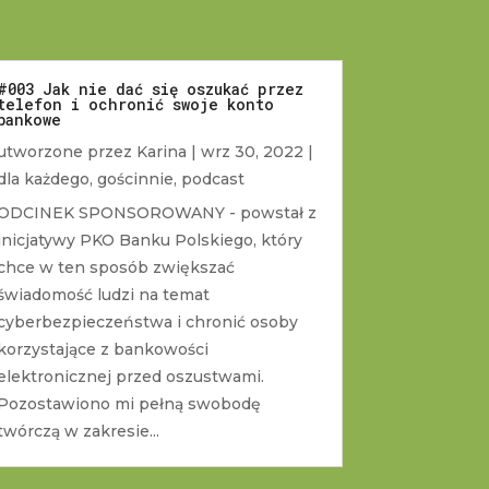
#003 Jak nie dać się oszukać przez
telefon i ochronić swoje konto
bankowe
utworzone przez
Karina
|
wrz 30, 2022
|
dla każdego
,
gościnnie
,
podcast
ODCINEK SPONSOROWANY - powstał z
inicjatywy PKO Banku Polskiego, który
chce w ten sposób zwiększać
świadomość ludzi na temat
cyberbezpieczeństwa i chronić osoby
korzystające z bankowości
elektronicznej przed oszustwami.
Pozostawiono mi pełną swobodę
twórczą w zakresie...