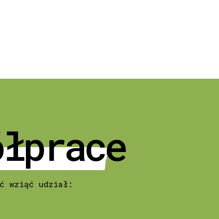
ółprace
ć wziąć udział: