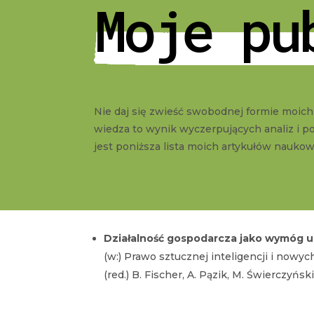
Moje pu
Nie daj się zwieść swobodnej formie moic
wiedza to wynik wyczerpujących analiz i
jest poniższa lista moich artykułów nauko
Działalność gospodarcza jako wymóg u
(w:) Prawo sztucznej inteligencji i nowyc
(red.)
B. Fischer, A. Pązik, M. Świerczyńsk