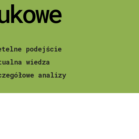
ukowe
etelne podejście
tualna wiedza
czegółowe analizy