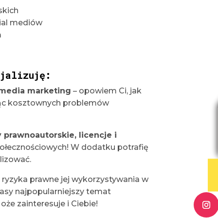
skich
cial mediów
m
jalizuję:
 media marketing
– opowiem Ci, jak
kając kosztownych problemów
prawnoautorskie, licencje i
połecznościowych! W dodatku potrafię
lizować.
i ryzyka prawne jej wykorzystywania w
zasy najpopularniejszy temat
e zainteresuje i Ciebie!