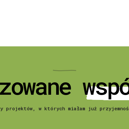
zowane wsp
ły projektów, w których miałam już przyjemnoś