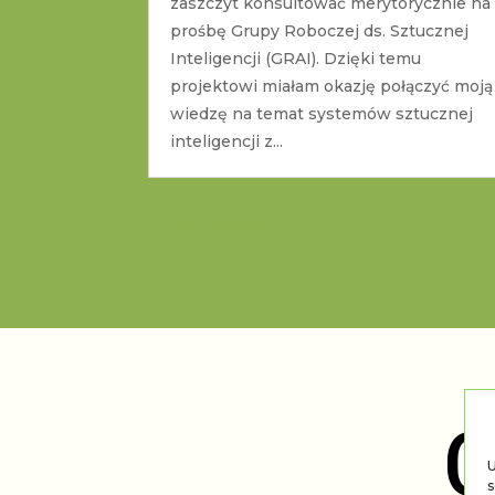
zaszczyt konsultować merytorycznie na
prośbę Grupy Roboczej ds. Sztucznej
Inteligencji (GRAI). Dzięki temu
projektowi miałam okazję połączyć moją
wiedzę na temat systemów sztucznej
inteligencji z...
« Starsze wpisy
O
U
s