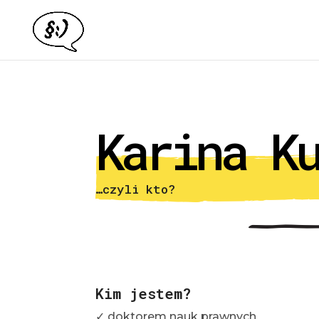
Karina K
…czyli kto?
Kim
jestem
?
✓ doktorem nauk prawnych