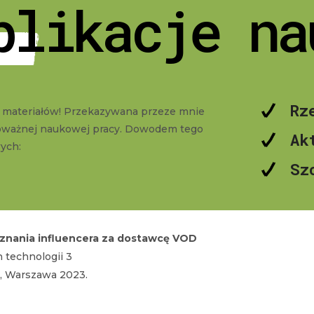
blikacje na
Rz
h materiałów! Przekazywana przeze mnie
 poważnej naukowej pracy. Dowodem tego
Ak
wych:
Sz
znania influencera za dostawcę VOD
h technologii 3
i,
Warszawa 2023.