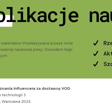
blikacje na
Rz
h materiałów! Przekazywana przeze mnie
 poważnej naukowej pracy. Dowodem tego
Ak
wych:
Sz
znania influencera za dostawcę VOD
h technologii 3
i,
Warszawa 2023.