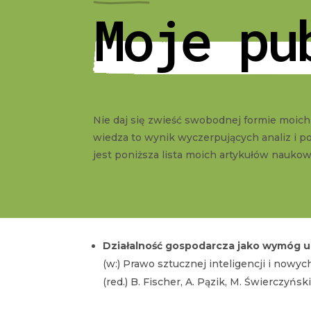
Moje pu
Nie daj się zwieść swobodnej formie moic
wiedza to wynik wyczerpujących analiz i
jest poniższa lista moich artykułów nauko
Działalność gospodarcza jako wymóg u
(w:) Prawo sztucznej inteligencji i nowyc
(red.)
B. Fischer, A. Pązik, M. Świerczyńsk