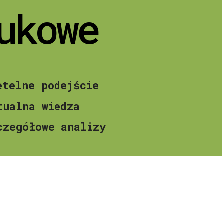
ukowe
etelne podejście
tualna wiedza
czegółowe analizy