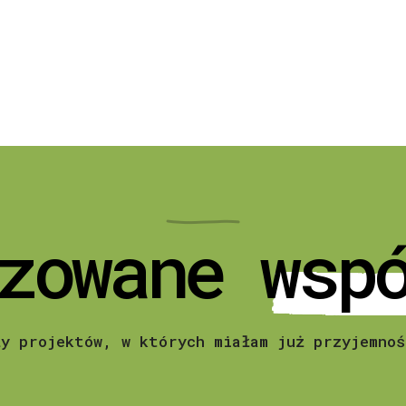
zowane wsp
ły projektów, w których miałam już przyjemnoś