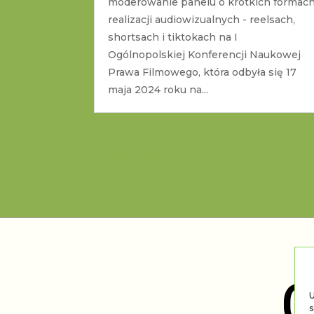
moderowanie panelu o krótkich formac
realizacji audiowizualnych - reelsach,
shortsach i tiktokach na I
Ogólnopolskiej Konferencji Naukowej
Prawa Filmowego, która odbyła się 17
maja 2024 roku na...
« Starsze wpisy
O
U
s