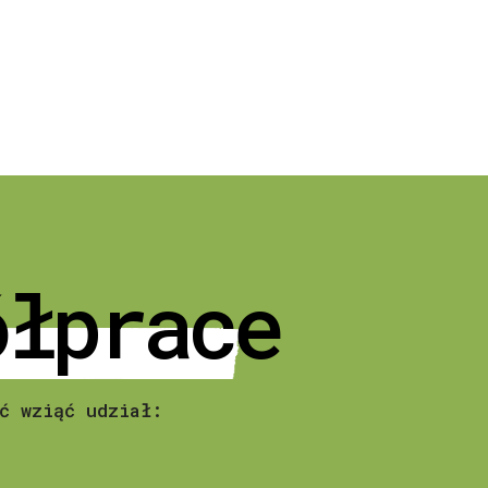
ółprace
ć wziąć udział: