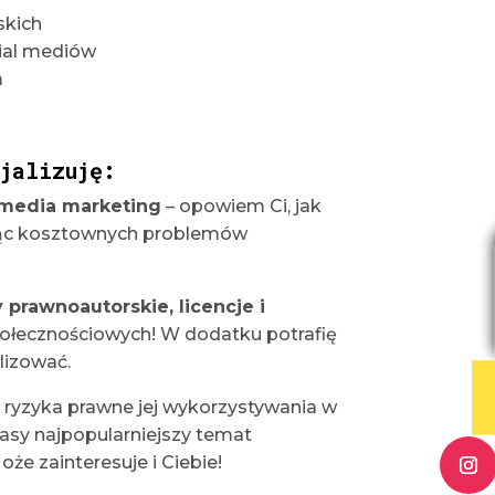
skich
cial mediów
m
jalizuję:
 media marketing
– opowiem Ci, jak
kając kosztownych problemów
prawnoautorskie, licencje i
połecznościowych! W dodatku potrafię
lizować.
i ryzyka prawne jej wykorzystywania w
zasy najpopularniejszy temat
e zainteresuje i Ciebie!