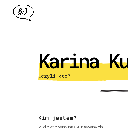
Karina K
…czyli kto?
Kim
jestem
?
✓ doktorem nauk prawnych