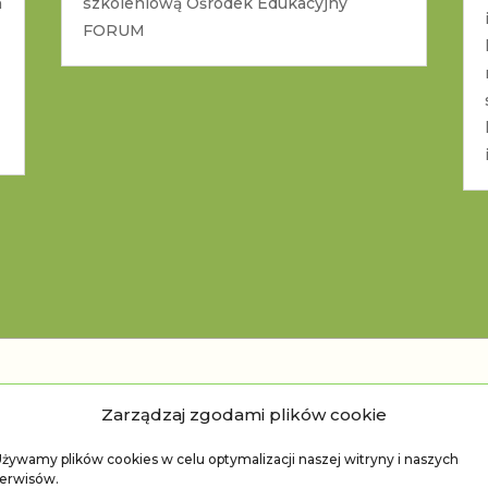
h
szkoleniową Ośrodek Edukacyjny
FORUM
Zarządzaj zgodami plików cookie
pinie o mn
żywamy plików cookies w celu optymalizacji naszej witryny i naszych
erwisów.